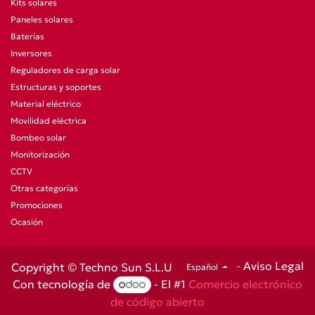
Kits solares
Paneles solares
Baterías
Inversores
Reguladores de carga solar
Estructuras y soportes
Material eléctrico
Movilidad eléctrica
Bombeo solar
Monitorización
CCTV
Otras categorías
Promociones
Ocasión
-
Aviso Legal
Copyright © Techno Sun S.L.U
Español
Con tecnología de
- El #1
Comercio electrónico
de código abierto