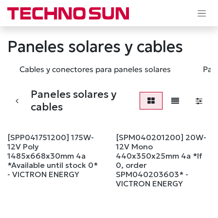
Ir al contenido
Paneles solares y cables
Cables y conectores para paneles solares
Pan
Paneles solares y
cables
[SPP041751200] 175W-
[SPM040201200] 20W-
¡OFERTA!
12V Poly
12V Mono
1485x668x30mm 4a
440x350x25mm 4a *If
*Available until stock 0*
0, order
- VICTRON ENERGY
SPM040203603* -
VICTRON ENERGY