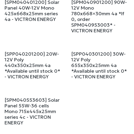
[SPM040401200] Solar
[SPM040901200] 90W-
Panel 40W-12V Mono
12V Mono
425x668x25mm series
780x668×30mm 4a *If
4a - VICTRON ENERGY
0, order
SPM040953003* -
VICTRON ENERGY
[SPP040201200] 20W-
[SPP040301200] 30W-
12V Poly
12V Poly
440x350x25mm 4a
655x350x25mm 4a
*Available until stock 0*
*Available until stock 0*
- VICTRON ENERGY
- VICTRON ENERGY
[SPM040553603] Solar
Panel 55W-36 cells
Mono 715x445x25mm
series 4c - VICTRON
ENERGY