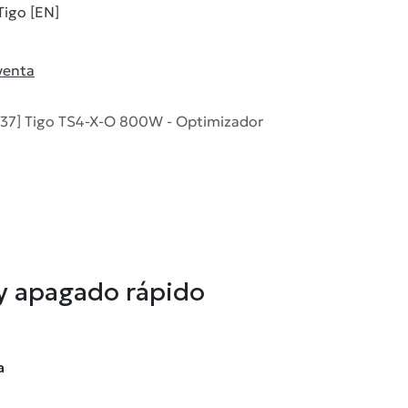
Tigo [EN]
venta
37] Tigo TS4-X-O 800W - Optimizador
 y apagado rápido
a
l