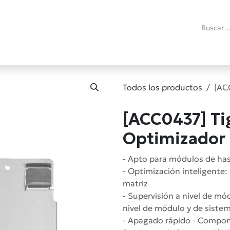
ías
Promociones
Reacondicionados
Blog técnico
RMA
C
Todos los productos
[AC
[ACC0437] T
Optimizador
- Apto para módulos de hast
- Optimización inteligente
matriz
- Supervisión a nivel de mó
nivel de módulo y de sistem
- Apagado rápido - Compon