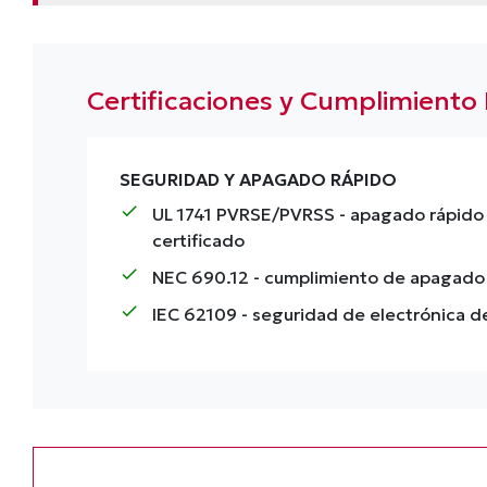
Certificaciones y Cumplimient
SEGURIDAD Y APAGADO RÁPIDO
check
UL 1741 PVRSE/PVRSS
- apagado rápido 
certificado
check
NEC 690.12
- cumplimiento de apagado
check
IEC 62109
- seguridad de electrónica d