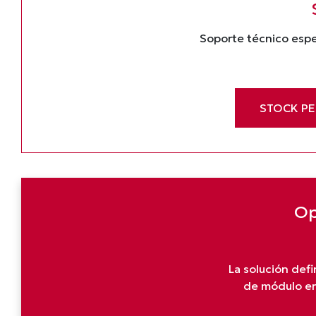
Soporte técnico espe
STOCK P
Op
La solución defi
de módulo en