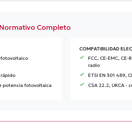
o Normativo Completo
COMPATIBILIDAD EL
check
fotovoltaico
FCC, CE-EMC, CE-
radio
check
 rápido
ETSI EN 301 489, C
check
e potencia fotovoltaica
CSA 22.2, UKCA
- c