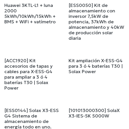
Huawei 3KTL-L1 + luna
[ESS0050] Kit de
2000
almacenamiento con
5kWh/10kWh/15kWh +
inversor 7,5kW de
BMS + WiFi + vatímetro
potencia, 37kWh de
almacenamiento y 40kW
de producción solar
diaria
[ACC1920] Kit
Kit ampliación X-ESS-G4
accesorios de tapas y
para 3 ó 4 baterías T30 |
cables para X-ESS-G4
Solax Power
para ampliar a 3 ó 4
baterías T30 | Solax
Power
[ESS0144] Solax X3-ESS
[101013000300] SolaX
G4 Sistema de
X3-IES-5K 5000W
almacenamiento de
energía todo en uno.