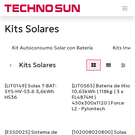
Ir al contenido
Kits Solares
Kit Autoconsumo Solar con Batería
Kits Inver
Kits Solares
[LIT0149] Solax T-BAT-
[LIT0565] Bateria de litio
SYS-HV-S3.6 3,6kWh
10,65kWh | 118kg | 3 x
HS36
FL4874M |
450x300x1120 | Force
L2 - Pylontech
[ESS0025] Sistema de
[102008020800] Solax