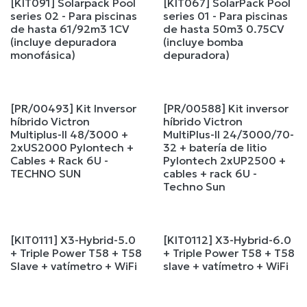
[KIT091] Solarpack Pool
[KIT067] SolarPack Pool
series 02 - Para piscinas
series 01 - Para piscinas
de hasta 61/92m3 1CV
de hasta 50m3 0.75CV
(incluye depuradora
(incluye bomba
monofásica)
depuradora)
[PR/00493] Kit Inversor
[PR/00588] Kit inversor
híbrido Victron
híbrido Victron
Multiplus-II 48/3000 +
MultiPlus-II 24/3000/70-
2xUS2000 Pylontech +
32 + batería de litio
Cables + Rack 6U -
Pylontech 2xUP2500 +
TECHNO SUN
cables + rack 6U -
Techno Sun
[KIT0111] X3-Hybrid-5.0
[KIT0112] X3-Hybrid-6.0
+ Triple Power T58 + T58
+ Triple Power T58 + T58
Slave + vatímetro + WiFi
slave + vatímetro + WiFi