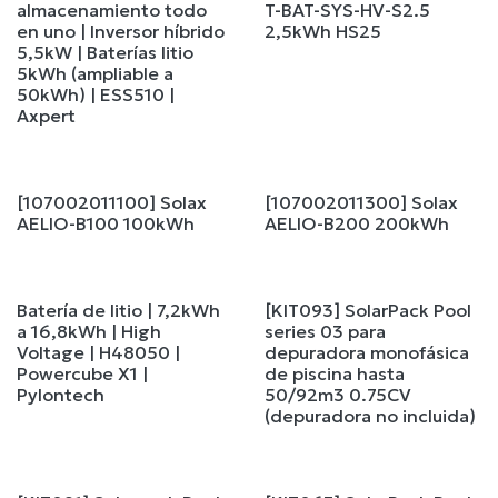
almacenamiento todo
T-BAT-SYS-HV-S2.5
en uno | Inversor híbrido
2,5kWh HS25
5,5kW | Baterías litio
5kWh (ampliable a
50kWh) | ESS510 |
Axpert
[107002011100] Solax
[107002011300] Solax
AELIO-B100 100kWh
AELIO-B200 200kWh
Batería de litio | 7,2kWh
[KIT093] SolarPack Pool
a 16,8kWh | High
series 03 para
Voltage | H48050 |
depuradora monofásica
Powercube X1 |
de piscina hasta
Pylontech
50/92m3 0.75CV
(depuradora no incluida)