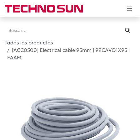
Ir al contenido
Todos los productos
[ACC0500] Electrical cable 95mm | 99CAVO1X95 |
FAAM