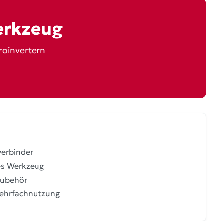
erkzeug
roinvertern
erbinder
es Werkzeug
ubehör
hrfachnutzung