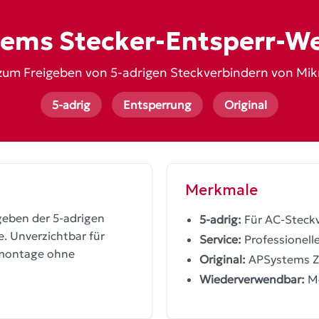
ems Stecker-Entsperr-W
um Freigeben von 5-adrigen Steckverbindern von Mik
5-adrig
Entsperrung
Original
Merkmale
geben der 5-adrigen
5-adrig:
Für AC-Steckv
. Unverzichtbar für
Service:
Professionell
emontage ohne
Original:
APSystems Z
Wiederverwendbar:
Me