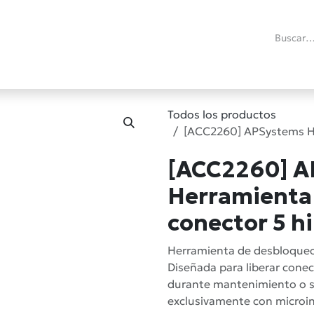
ías
Promociones
Reacondicionados
Blog técnico
RMA
C
Todos los productos
[ACC2260] APSystems He
[ACC2260] A
Herramienta
conector 5 hi
Herramienta de desbloqueo
Diseñada para liberar conec
durante mantenimiento o s
exclusivamente con microi