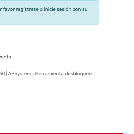
r favor regístrese o inicie sesión con su
venta
60] APSystems Herramienta desbloqueo