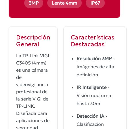
3MP
Lente 4mm
IP67
Descripción
Características
General
Destacadas
La TP-Link VIGI
Resolución 3MP
-
C340S (4mm)
Imágenes de alta
es una cámara
definición
de
videovigilancia
IR Inteligente
-
profesional de
Visión nocturna
la serie VIGI de
hasta 30m
TP-LINK.
Diseñada para
Detección IA
-
aplicaciones de
Clasificación
seguridad