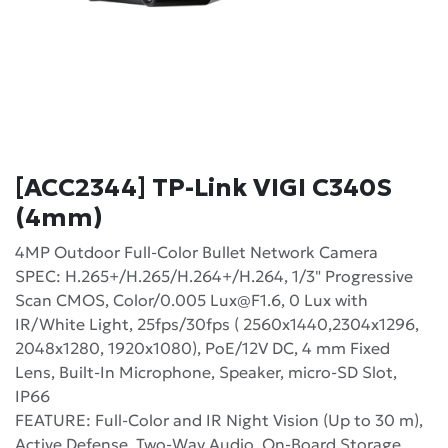
[ACC2344] TP-Link VIGI C340S
(4mm)
4MP Outdoor Full-Color Bullet Network Camera
SPEC: H.265+/H.265/H.264+/H.264, 1/3" Progressive
Scan CMOS, Color/0.005
Lux@F1.6
, 0 Lux with
IR/White Light, 25fps/30fps ( 2560x1440,2304x1296,
2048x1280, 1920x1080), PoE/12V DC, 4 mm Fixed
Lens, Built-In Microphone, Speaker, micro-SD Slot,
IP66
FEATURE: Full-Color and IR Night Vision (Up to 30 m),
Active Defense, Two-Way Audio, On-Board Storage,