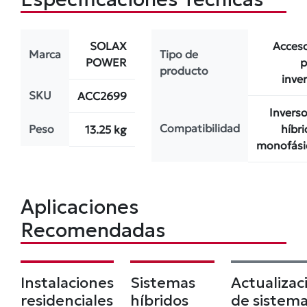
SOLAX
Acceso
Marca
Tipo de
POWER
p
producto
inve
SKU
ACC2699
Invers
Compatibilidad
Peso
híbr
13.25 kg
monofási
Aplicaciones
Recomendadas
Instalaciones
Sistemas
Actualizac
residenciales
híbridos
de sistem