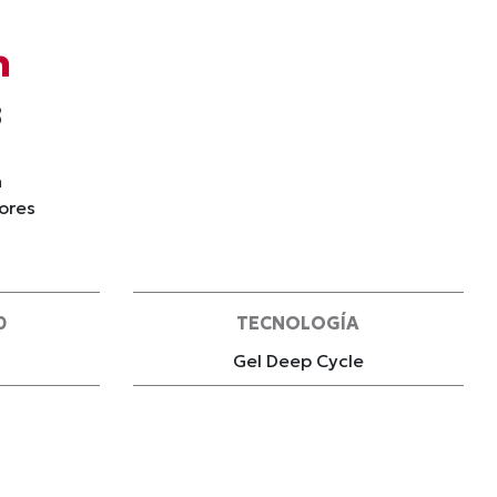
h
8
a
iores
0
TECNOLOGÍA
Gel Deep Cycle