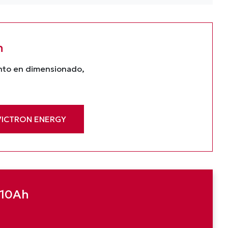
n
ento en dimensionado,
VICTRON ENERGY
110Ah