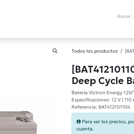
ías
Promociones
Reacondicionados
Blog técnico
RMA
C
Todos los productos
[BA
[BAT41210110
Deep Cycle B
Batería Victron Energy 12V/
Especificaciones: 12 V | 110 
Referencia: BAT412101104
Para ver los precios, po
cuenta.