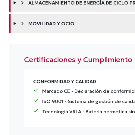
chevron_right
ALMACENAMIENTO DE ENERGÍA DE CICLO 
chevron_right
MOVILIDAD Y OCIO
Certificaciones y Cumplimiento
CONFORMIDAD Y CALIDAD
check
Marcado CE
- Declaración de conformid
check
ISO 9001
- Sistema de gestión de calid
check
Tecnología VRLA
- Batería hermética s