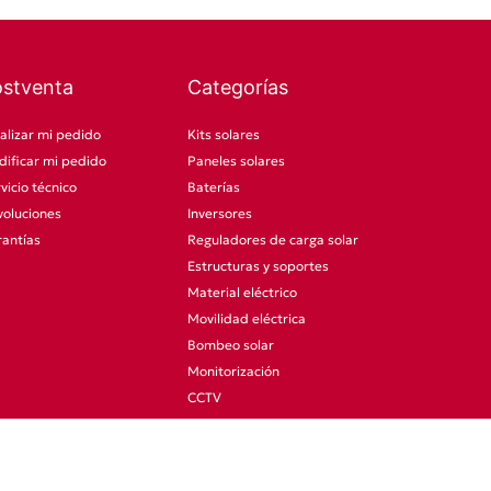
ostventa
Categorías
alizar mi pedido
Kits solares
ificar mi pedido
Paneles solares
vicio técnico
Baterías
oluciones
Inversores
antías
Reguladores de carga solar
Estructuras y soportes
Material eléctrico
Movilidad eléctrica
Bombeo solar
Monitorización
CCTV
Otras categorías
Promociones
Ocasión