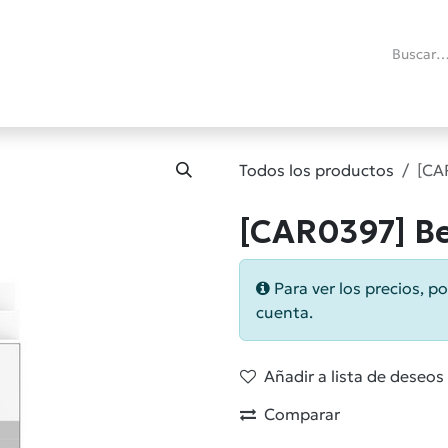
ías
Promociones
Reacondicionados
Blog técnico
RMA
C
Todos los productos
[CA
[CAR0397] B
Para ver los precios, po
cuenta.
Añadir a lista de deseos
Comparar