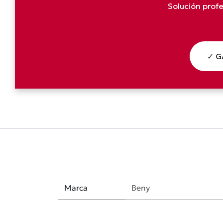
Solución prof
✓ G
Marca
Beny