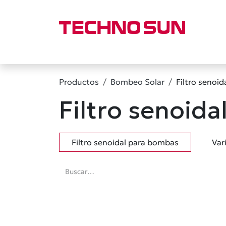
Ir al contenido
Inicio
Empresa
Tienda
Marcas
Categor
Productos
Bombeo Solar
Filtro senoi
Filtro senoid
Filtro senoidal para bombas
Var