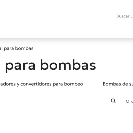
ías
Promociones
Reacondicionados
Blog técnico
RMA
C
dal para bombas
al para bombas
iadores y convertidores para bombeo
Bombas de su
Ord