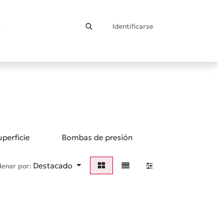
Identificarse
ontacto
perficie
Bombas de presión
Bombas de agu
Destacado
enar por: