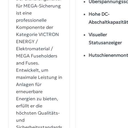
Überspannungssc
für MEGA-Sicherung
ist eine
Hohe DC-
professionelle
Abschaltkapazitä
Komponente der
Kategorie VICTRON
Visueller
ENERGY /
Statusanzeiger
Elektromaterial /
Hutschienenmon
MEGA Fuseholders
and Fuses.
Entwickelt, um
maximale Leistung in
Anlagen für
erneuerbare
Energien zu bieten,
erfüllt er die
höchsten Qualitäts-
und
Sicherheitsstandards