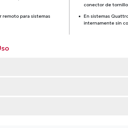
conector de tornillo
or remoto para sistemas
En sistemas Quattr
internamente sin c
Uso