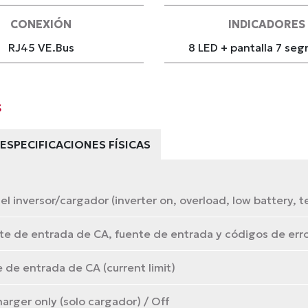
CONEXIÓN
INDICADORES
RJ45 VE.Bus
8 LED + pantalla 7 se
s
ESPECIFICACIONES FÍSICAS
l inversor/cargador (inverter on, overload, low battery, t
te de entrada de CA, fuente de entrada y códigos de err
e de entrada de CA (current limit)
arger only (solo cargador) / Off