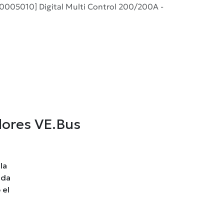
005010] Digital Multi Control 200/200A -
dores VE.Bus
la
ada
 el