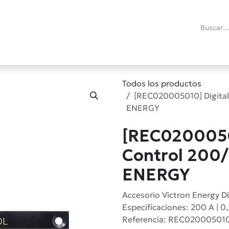
ías
Promociones
Reacondicionados
Blog técnico
RMA
C
Todos los productos
[REC020005010] Digital
ENERGY
[REC02000501
Control 200
ENERGY
Accesorio Victron Energy D
Especificaciones: 200 A | 0
Referencia: REC02000501