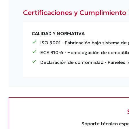
Certificaciones y Cumplimiento
CALIDAD Y NORMATIVA
check
ISO 9001
- Fabricación bajo sistema de
check
ECE R10-6
- Homologación de compatibi
check
Declaración de conformidad
- Paneles 
Soporte técnico espe