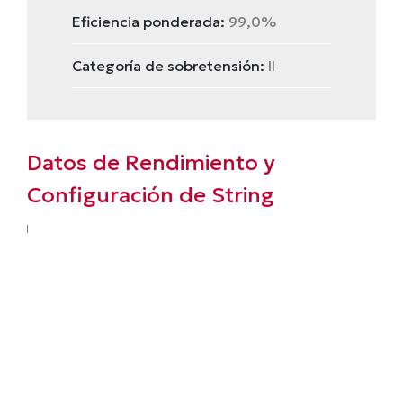
Eficiencia ponderada:
99,0%
Categoría de sobretensión:
II
Datos de Rendimiento y
Configuración de String
EFICIENCIA Y SEGURIDAD
Eficiencia máxima del 99,5% y
ponderada del 99,0%
Desconexión segura a 1 V por
optimizador para mayor seguridad
Detección de arco eléctrico con