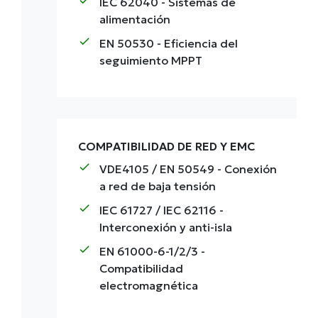
check
IEC 62040
- Sistemas de
alimentación
check
EN 50530
- Eficiencia del
seguimiento MPPT
COMPATIBILIDAD DE RED Y EMC
check
VDE4105 / EN 50549
- Conexión
a red de baja tensión
check
IEC 61727 / IEC 62116
-
Interconexión y anti-isla
check
EN 61000-6-1/2/3
-
Compatibilidad
electromagnética