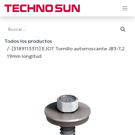
Ir al contenido
Todos los productos
[3189113311] EJOT Tornillo autorroscante JB3-7,2
19mm longitud