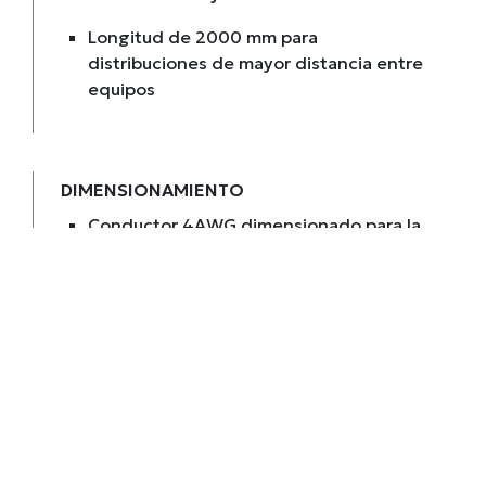
Longitud de 2000 mm para
distribuciones de mayor distancia entre
equipos
DIMENSIONAMIENTO
Conductor 4AWG dimensionado para la
arquitectura de potencia CASIA de 48 V
Apto para concentradores LVP48-400A
y LVP48-750A
Aplicaciones Detalladas y Casos
de Uso