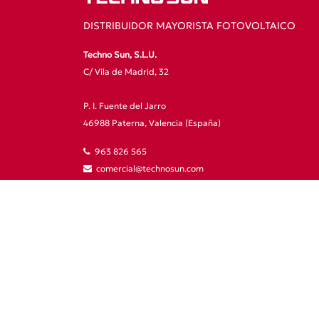
DISTRIBUIDOR MAYORISTA FOTOVOLTAICO
Techno Sun, S.L.U.
C/ Vila de Madrid, 32
P. I. Fuente del Jarro
46988 Paterna, Valencia (España)
963 826 565
comercial@technosun.com
Otras formas de contacto
Preguntas frecuentes
Política de cookies
Política de privacidad