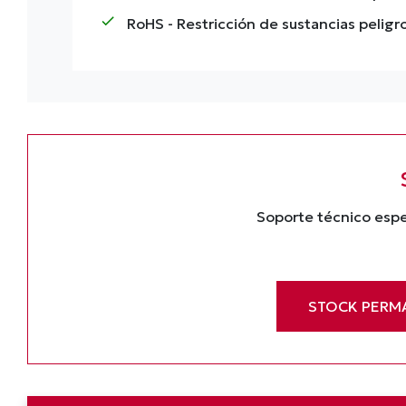
check
RoHS
- Restricción de sustancias peligr
Soporte técnico espe
STOCK PERM