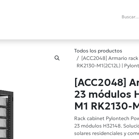
ías
Promociones
Reacondicionados
Blog técnico
RMA
C
Todos los productos
[ACC2048] Armario rack
RK2130-M1(2C12L) | Pylon
[ACC2048] Ar
23 módulos 
M1 RK2130-M1
Rack cabinet Pylontech Po
23 módulos H32148. Soluci
solares residenciales y com