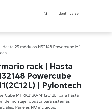
Identificarse
ontacto
 | Hasta 23 módulos H32148 Powercube M1
tech
mario rack | Hasta
H32148 Powercube
(2C12L) | Pylontech
werCube M1 RK2130-M1(2C12L) para hasta
ón de montaje robusta para sistemas
erciales. Paneles NO incluidos.