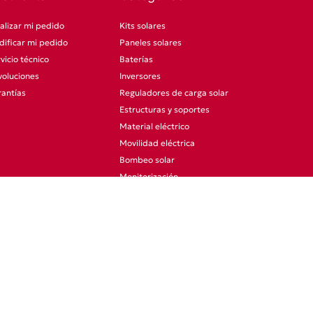
alizar mi pedido
Kits solares
ificar mi pedido
Paneles solares
vicio técnico
Baterías
oluciones
Inversores
antías
Reguladores de carga solar
Estructuras y soportes
Material eléctrico
Movilidad eléctrica
Bombeo solar
Monitorización
CCTV
Otras categorías
Promociones
Ocasión