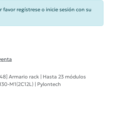
r favor regístrese o inicie sesión con su
venta
8] Armario rack | Hasta 23 módulos
30-M1(2C12L) | Pylontech