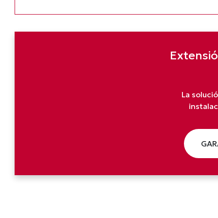
Extensió
La solució
instala
GAR