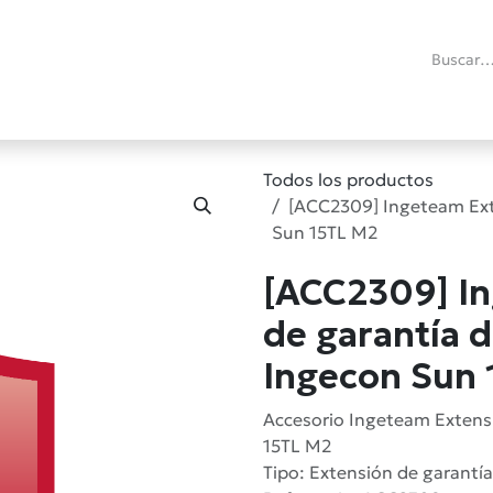
ías
Promociones
Reacondicionados
Blog técnico
RMA
C
Todos los productos
[ACC2309] Ingeteam Ext
Sun 15TL M2
[ACC2309] I
de garantía d
Ingecon Sun
Accesorio Ingeteam Extensi
15TL M2
Tipo: Extensión de garantía