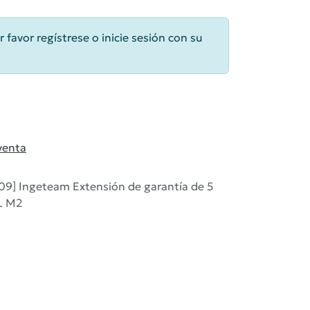
r favor regístrese o inicie sesión con su
venta
9] Ingeteam Extensión de garantía de 5
L M2