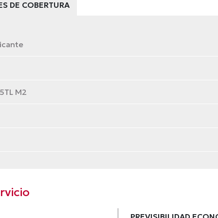
ES DE COBERTURA
icante
15TL M2
rvicio
PREVISIBILIDAD ECO