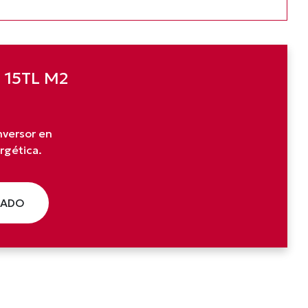
n 15TL M2
inversor en
rgética.
ZADO