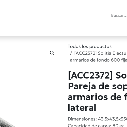
ías
Promociones
Reacondicionados
Blog técnico
RMA
C
Todos los productos
[ACC2372] Solitia Elecs
armarios de fondo 600 fija
[ACC2372] So
Pareja de so
armarios de 
lateral
Dimensiones: 43,5x43,5x35
Capacidad de carga: 80kg