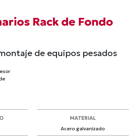
marios Rack de Fondo
ra montaje de equipos pesados
pesor
 de
IO
MATERIAL
Acero galvanizado