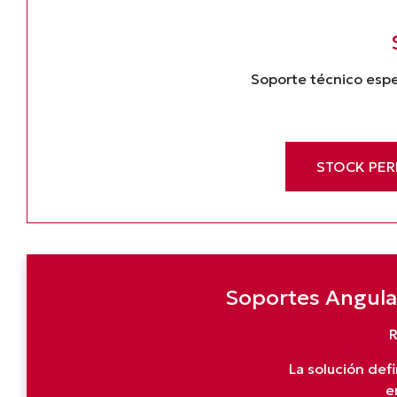
Soporte técnico espe
STOCK PE
Soportes Angula
R
La solución def
e