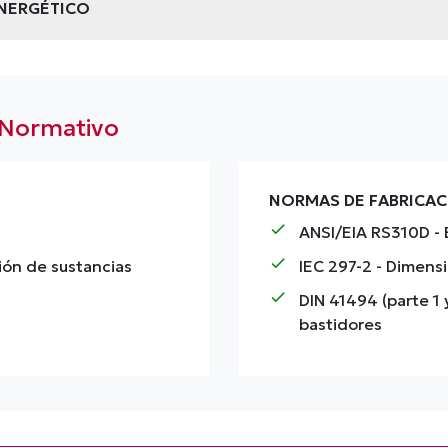
NERGÉTICO
 Normativo
NORMAS DE FABRICA
check
ANSI/EIA RS310D
- 
check
ión de sustancias
IEC 297-2
- Dimensi
check
DIN 41494 (parte 1 
bastidores