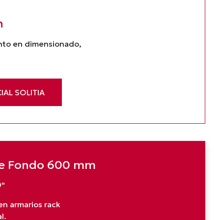
n
ento en dimensionado,
IAL SOLITIA
 de Fondo 600 mm
9"
en armarios rack
l.