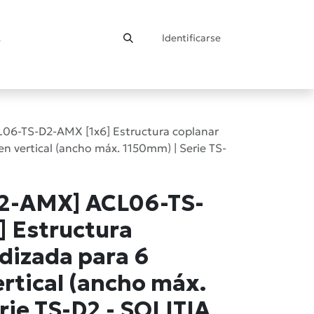
Identificarse
ontacto
6-TS-D2-AMX [1x6] Estructura coplanar
n vertical (ancho máx. 1150mm) | Serie TS-
2-AMX] ACL06-TS-
 Estructura
dizada para 6
ertical (ancho máx.
rie TS-D2 - SOLITIA