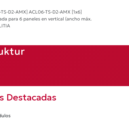
-TS-D2-AMX] ACL06-TS-D2-AMX [1x6]
ada para 6 paneles en vertical (ancho máx.
LITIA
uktur
as Destacadas
dulos