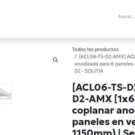
ías
Promociones
Reacondicionados
Blog técnico
RMA
C
Todos los productos
[ACL06-TS-D2-AMX] ACL0
anodizada para 6 paneles e
D2 - SOLITIA
[ACL06-TS-D
D2-AMX [1x6]
coplanar ano
paneles en v
1150mm) | Se