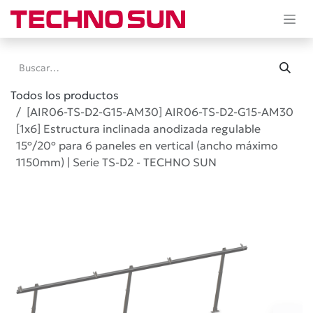
Ir al contenido
Todos los productos
[AIR06-TS-D2-G15-AM30] AIR06-TS-D2-G15-AM30
[1x6] Estructura inclinada anodizada regulable
15º/20º para 6 paneles en vertical (ancho máximo
1150mm) | Serie TS-D2 - TECHNO SUN