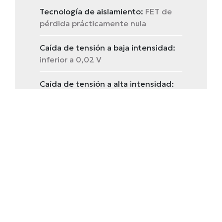
Tecnología de aislamiento:
FET de
pérdida prácticamente nula
Caída de tensión a baja intensidad:
inferior a 0,02 V
Caída de tensión a alta intensidad:
promedio de 0,1 V
Entrada de energización del
alternador:
Sí, con limitador de
corriente
Datos de Rendimiento y
Comportamiento Eléctrico