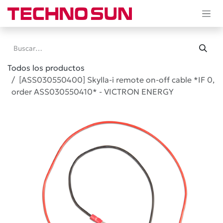
Ir al contenido
Todos los productos
[ASS030550400] Skylla-i remote on-off cable *IF 0,
order ASS030550410* - VICTRON ENERGY