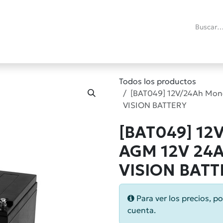
ías
Promociones
Reacondicionados
Blog técnico
RMA
C
Todos los productos
[BAT049] 12V/24Ah Mon
VISION BATTERY
[BAT049] 12
AGM 12V 24A
VISION BATT
Para ver los precios, po
cuenta.