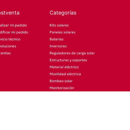
ostventa
Categorías
alizar mi pedido
Kits solares
ificar mi pedido
Paneles solares
vicio técnico
Baterías
oluciones
Inversores
antías
Reguladores de carga solar
Estructuras y soportes
Material eléctrico
Movilidad eléctrica
Bombeo solar
Monitorización
CCTV
Otras categorías
Promociones
Ocasión