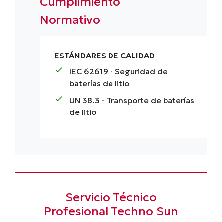
Cumplimiento
Normativo
ESTÁNDARES DE CALIDAD
check
IEC 62619
- Seguridad de
baterías de litio
check
UN 38.3
- Transporte de baterías
de litio
Servicio Técnico
Profesional Techno Sun