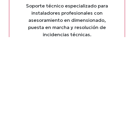
Soporte técnico especializado para
instaladores profesionales con
asesoramiento en dimensionado,
puesta en marcha y resolución de
incidencias técnicas.
STOCK PERMANENTE
ENVÍO 24-48H
GARANTÍA OFICIAL VISION
BATTERY