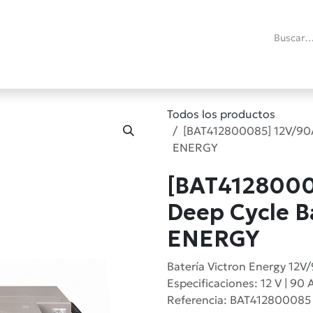
ías
Promociones
Reacondicionados
Blog técnico
RMA
C
Todos los productos
[BAT412800085] 12V/90A
ENERGY
[BAT412800
Deep Cycle B
ENERGY
Batería Victron Energy 12V
Especificaciones: 12 V | 90 
Referencia: BAT412800085