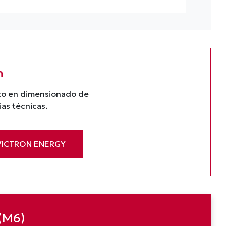
n
nto en dimensionado de
ias técnicas.
VICTRON ENERGY
 (M6)