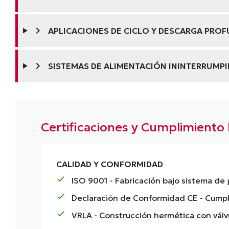
chevron_right
APLICACIONES DE CICLO Y DESCARGA PRO
chevron_right
SISTEMAS DE ALIMENTACIÓN ININTERRUMPI
Certificaciones y Cumplimiento
CALIDAD Y CONFORMIDAD
check
ISO 9001
- Fabricación bajo sistema de 
check
Declaración de Conformidad CE
- Cumpl
check
VRLA
- Construcción hermética con válv