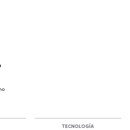
o
 no
TECNOLOGÍA