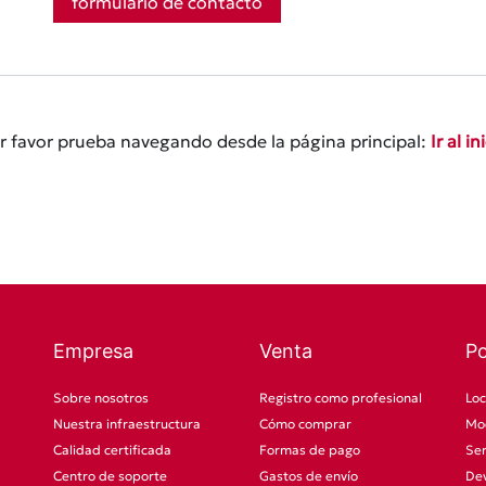
formulario de contacto
r favor prueba navegando desde la página principal:
Ir al in
Empresa
Venta
P
Sobre nosotros
Registro como profesional
Loc
Nuestra infraestructura
Cómo comprar
Mod
Calidad certificada
Formas de pago
Ser
Centro de soporte
Gastos de envío
Dev