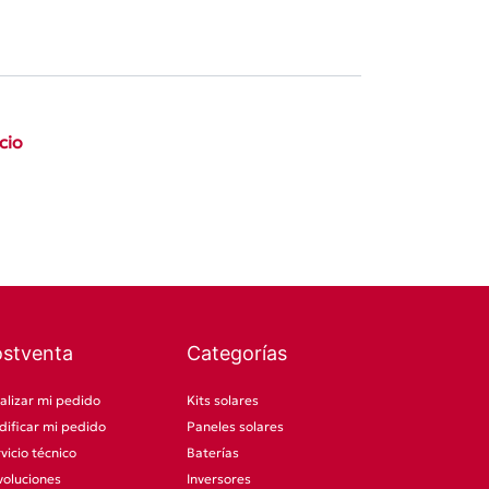
icio
ostventa
Categorías
alizar mi pedido
Kits solares
ificar mi pedido
Paneles solares
vicio técnico
Baterías
oluciones
Inversores