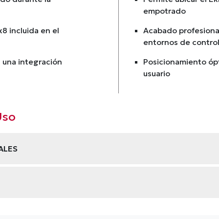
empotrado
x8 incluida en el
Acabado profesional
entornos de contro
 una integración
Posicionamiento ópti
usuario
Uso
ALES