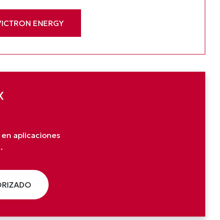
VICTRON ENERGY
X
X en aplicaciones
.
ORIZADO