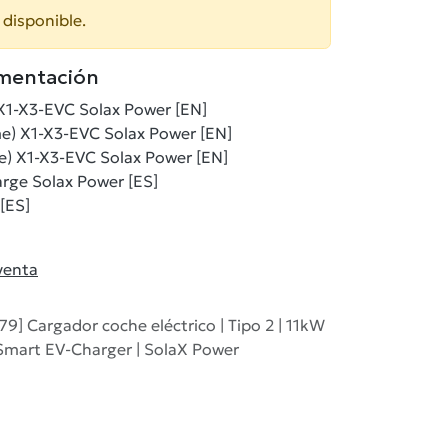
 disponible.
mentación
X1-X3-EVC Solax Power [EN]
e) X1-X3-EVC Solax Power [EN]
) X1-X3-EVC Solax Power [EN]
rge Solax Power [ES]
[ES]
venta
9] Cargador coche eléctrico | Tipo 2 | 11kW
e | Smart EV-Charger | SolaX Power