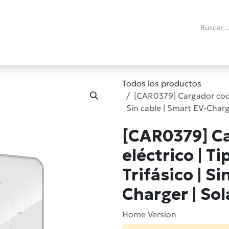
ías
Promociones
Reacondicionados
Blog técnico
RMA
C
Todos los productos
[CAR0379] Cargador coche 
Sin cable | Smart EV-Char
[CAR0379] C
eléctrico | Ti
Trifásico | Si
Charger | So
Home Version