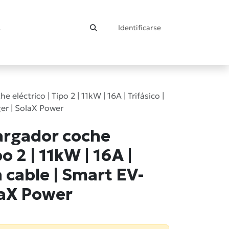
Identificarse
ontacto
eléctrico | Tipo 2 | 11kW | 16A | Trifásico |
ger | SolaX Power
argador coche
po 2 | 11kW | 16A |
n cable | Smart EV-
laX Power