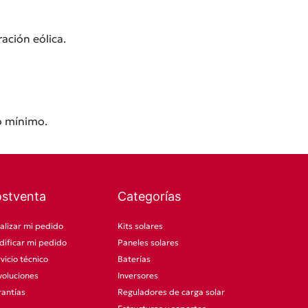
ación eólica.
io mínimo.
ostventa
Categorías
alizar mi pedido
Kits solares
ificar mi pedido
Paneles solares
vicio técnico
Baterías
oluciones
Inversores
antías
Reguladores de carga solar