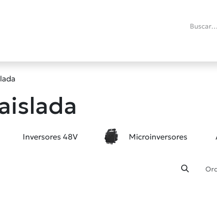
ías
Promociones
Reacondicionados
Blog técnico
RMA
C
slada
aislada
Inversores 48V
Microinversores
Ord