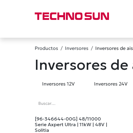
Ir al contenido
Inicio
Empresa
Tienda
Marcas
Categor
Productos
Inversores
Inversores de ai
Inversores de 
Inversores 12V
Inversores 24V
[96-346644-00G] 48/11000
Serie Axpert Ultra | 11kW | 48V |
Solitia