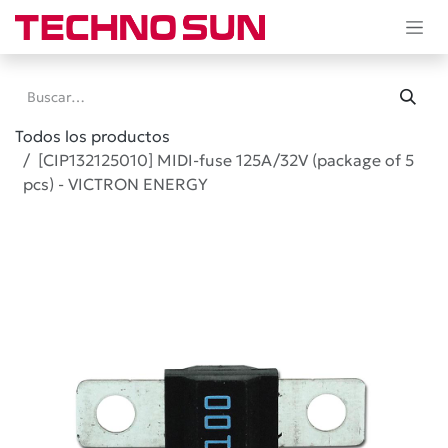
Ir al contenido
Todos los productos
[CIP132125010] MIDI-fuse 125A/32V (package of 5
pcs) - VICTRON ENERGY