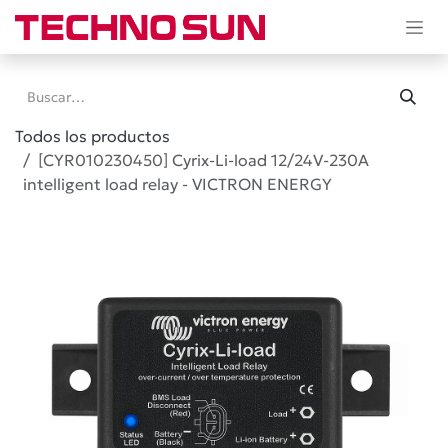
Ir al contenido
Todos los productos
[CYR010230450] Cyrix-Li-load 12/24V-230A
intelligent load relay - VICTRON ENERGY