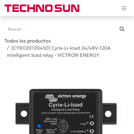
Ir al contenido
Todos los productos
[CYR020120450] Cyrix-Li-load 24/48V-120A
intelligent load relay - VICTRON ENERGY