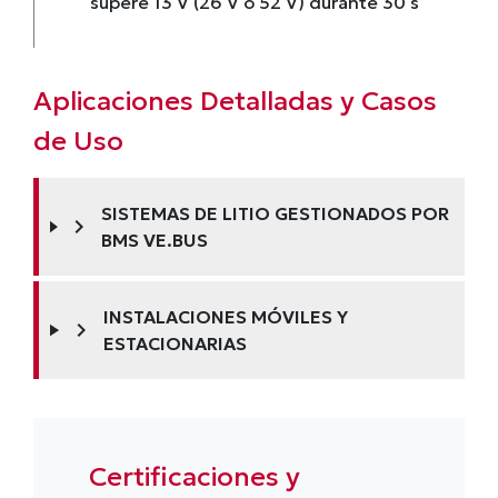
supere 13 V (26 V o 52 V) durante 30 s
Aplicaciones Detalladas y Casos
de Uso
SISTEMAS DE LITIO GESTIONADOS POR
chevron_right
BMS VE.BUS
INSTALACIONES MÓVILES Y
chevron_right
ESTACIONARIAS
Certificaciones y