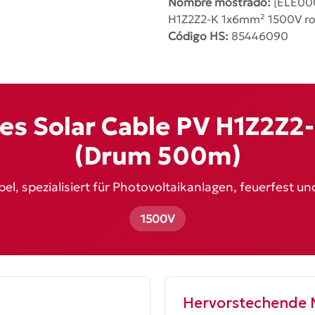
Nombre mostrado:
[ELE000
H1Z2Z2-K 1x6mm² 1500V ro
Código HS:
85446090
ies Solar Cable PV H1Z2Z
(Drum 500m)
, spezialisiert für Photovoltaikanlagen, feuerfest und
1500V
Hervorstechende