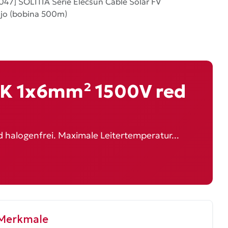
47] SOLITIA Serie Elecsun Cable Solar FV
jo (bobina 500m)
2-K 1x6mm² 1500V red
 halogenfrei. Maximale Leitertemperatur...
 Merkmale