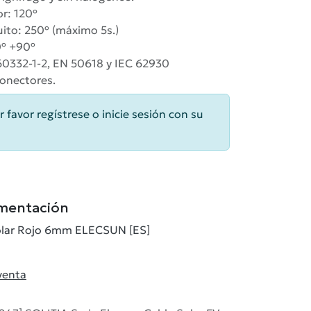
r: 120º
ito: 250º (máximo 5s.)
0º +90º
60332-1-2, EN 50618 y IEC 62930
onectores.
r favor regístrese o inicie sesión con su
mentación
Solar Rojo 6mm ELECSUN [ES]
venta