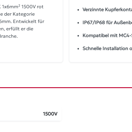
-K 1x6mm² 1500V rot
Verzinnte Kupferkont
e der Kategorie
6mm. Entwickelt für
IP67/IP68 für Außenb
 erfüllt er die
Kompatibel mit MC4-
Branche.
Schnelle Installation
1500V