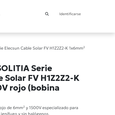
Identificarse
ontacto
ie Elecsun Cable Solar FV H1Z2Z2-K 1x6mm²
OLITIA Serie
e Solar FV H1Z2Z2-K
V rojo (bobina
rojo de 6mm² y 1500V especializado para
 ignífugo y sin halógenos.