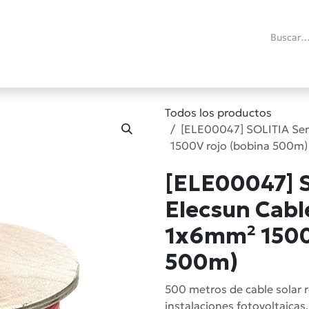
ías
Promociones
Reacondicionados
Blog técnico
RMA
C
Todos los productos
[ELE00047] SOLITIA Ser
1500V rojo (bobina 500m)
[ELE00047] S
Elecsun Cabl
1x6mm² 1500
500m)
500 metros de cable solar 
instalaciones fotovoltaicas,