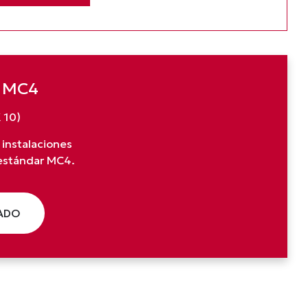
e MC4
 10)
 instalaciones
 estándar MC4.
ZADO