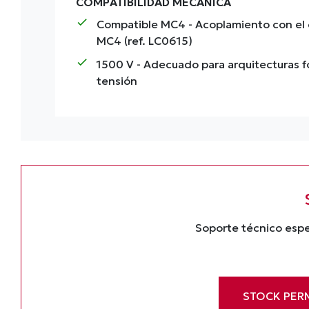
COMPATIBILIDAD MECÁNICA
check
Compatible MC4
- Acoplamiento con el
MC4 (ref. LC0615)
check
1500 V
- Adecuado para arquitecturas fo
tensión
Soporte técnico espe
STOCK PER