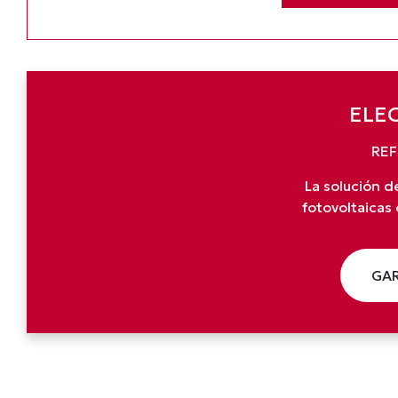
ELEC
REF
La solución d
fotovoltaicas
GAR