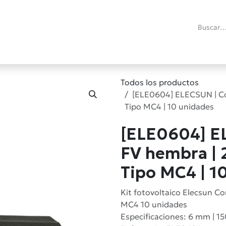
ías
Promociones
Reacondicionados
Blog técnico
RMA
C
Todos los productos
[ELE0604] ELECSUN | Co
Tipo MC4 | 10 unidades
[ELE0604] E
FV hembra | 
Tipo MC4 | 1
Kit fotovoltaico Elecsun 
MC4 10 unidades
Especificaciones: 6 mm | 150