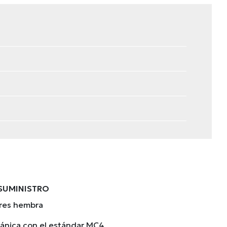
 SUMINISTRO
res hembra
ánica con el estándar MC4