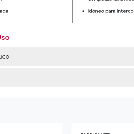
iada
Idóneo para interco
Uso
AICO