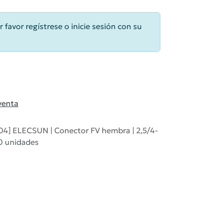
r favor regístrese o inicie sesión con su
venta
4] ELECSUN | Conector FV hembra | 2,5/4-
0 unidades