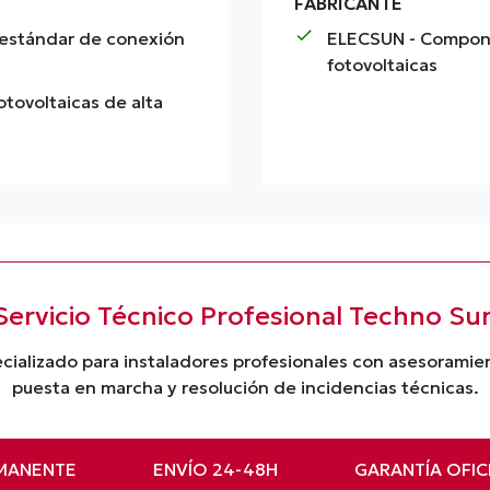
FABRICANTE
check
 estándar de conexión
ELECSUN
- Compone
fotovoltaicas
tovoltaicas de alta
Servicio Técnico Profesional Techno Su
cializado para instaladores profesionales con asesorami
puesta en marcha y resolución de incidencias técnicas.
MANENTE
ENVÍO 24-48H
GARANTÍA OFIC