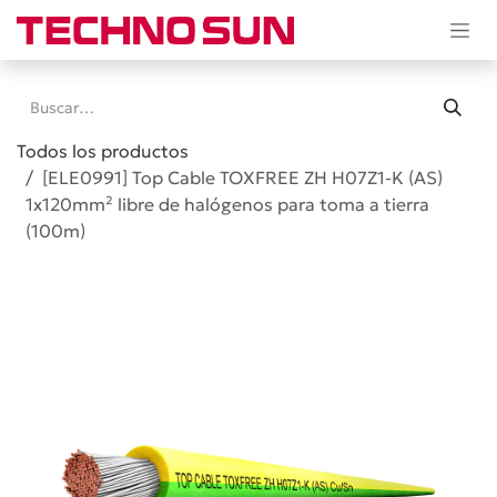
Ir al contenido
Todos los productos
[ELE0991] Top Cable TOXFREE ZH H07Z1-K (AS)
1x120mm² libre de halógenos para toma a tierra
(100m)