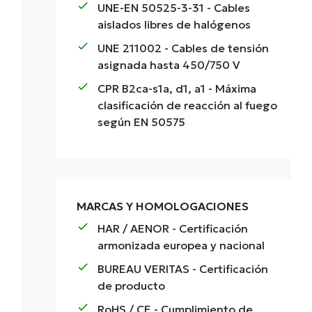
check
UNE-EN 50525-3-31
- Cables
aislados libres de halógenos
check
UNE 211002
- Cables de tensión
asignada hasta 450/750 V
check
CPR B2ca-s1a, d1, a1
- Máxima
clasificación de reacción al fuego
según EN 50575
MARCAS Y HOMOLOGACIONES
check
HAR / AENOR
- Certificación
armonizada europea y nacional
check
BUREAU VERITAS
- Certificación
de producto
check
RoHS / CE
- Cumplimiento de