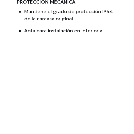
PROTECCIÓN MECÁNICA
Mantiene el grado de protección IP44
de la carcasa original
Apta para instalación en interior y
exterior protegido
Acabado en blanco tráfico (RAL 9016)
resistente a la exposición ambiental
INTEGRACIÓN ESTÉTICA
Permite adaptar el color del cargador al
entorno de instalación
Compatible con el anillo de luz RGB de
la EV Charging Station NS
Alternativa al frontal azul que equipa la