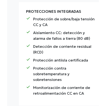
PROTECCIONES INTEGRADAS
check
Protección de sobre/baja tensión
CC y CA
check
Aislamiento CC: detección y
alarma de fallos a tierra (80 dB)
check
Detección de corriente residual
(RCD)
check
Protección antiisla certificada
check
Protección contra
sobretemperatura y
sobretensiones
check
Monitorización de corriente de
retroalimentación CC en CA