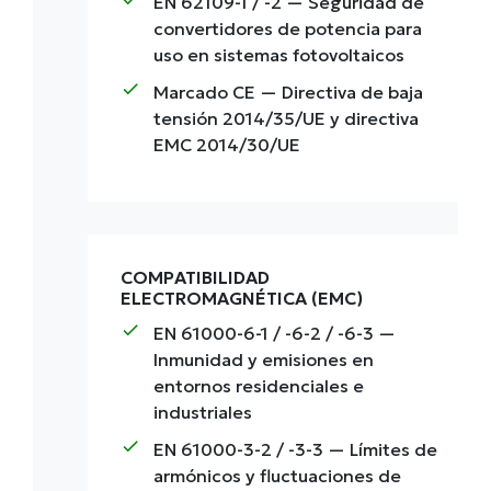
EN 62109-1 / -2
— Seguridad de
convertidores de potencia para
uso en sistemas fotovoltaicos
check
Marcado CE
— Directiva de baja
tensión 2014/35/UE y directiva
EMC 2014/30/UE
COMPATIBILIDAD
ELECTROMAGNÉTICA (EMC)
check
EN 61000-6-1 / -6-2 / -6-3
—
Inmunidad y emisiones en
entornos residenciales e
industriales
check
EN 61000-3-2 / -3-3
— Límites de
armónicos y fluctuaciones de