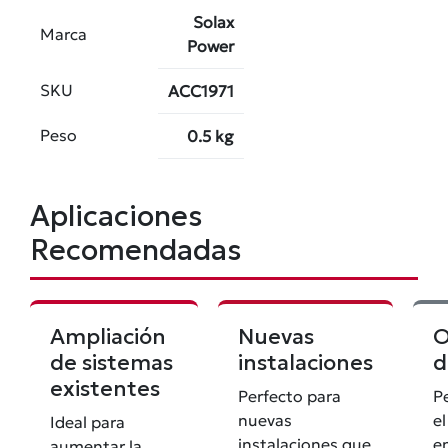
Solax
Marca
Power
SKU
ACC1971
Peso
0.5 kg
Aplicaciones
Recomendadas
Ampliación
Nuevas
O
de sistemas
instalaciones
d
existentes
Perfecto para
P
nuevas
e
Ideal para
instalaciones que
e
aumentar la