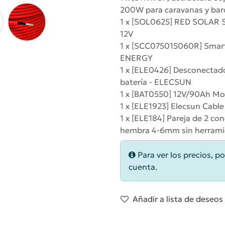
200W para caravanas y bar
1 x [SOL0625] RED SOLAR 
12V
1 x [SCC075015060R] Smart
ENERGY
1 x [ELE0426] Desconectado
batería - ELECSUN
1 x [BAT0550] 12V/90Ah 
1 x [ELE1923] Elecsun Cabl
1 x [ELE184] Pareja de 2 c
hembra 4-6mm sin herramie
Para ver los precios, po
cuenta.
Añadir a lista de deseos