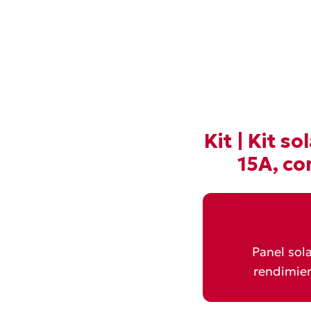
Kit | Kit 
15A, co
Panel sol
rendimien