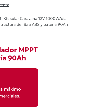
venta
1] Kit solar Caravana 12V 1000W/día
tructura de fibra ABS y batería 90Ah
ulador MPPT
ría 90Ah
ara máximo
merciales.