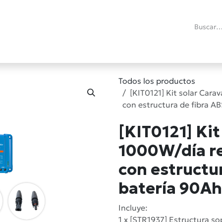
ías
Promociones
Reacondicionados
Blog técnico
RMA
C
Todos los productos
[KIT0121] Kit solar Car
con estructura de fibra A
[KIT0121] Kit
1000W/día r
con estructur
batería 90Ah
Incluye:
1 x [STR1937] Estructura so