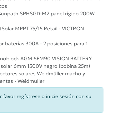
cos
Sunpath SPHSGD-M2 panel rígido 200W
Solar MPPT 75/15 Retail - VICTRON
r baterías 300A - 2 posiciones para 1
Monoblock AGM 6FM90 VISION BATTERY
e solar 6mm 1500V negro (bobina 25m)
onectores solares Weidmüller macho y
ntas - Weidmuller
r favor regístrese o inicie sesión con su