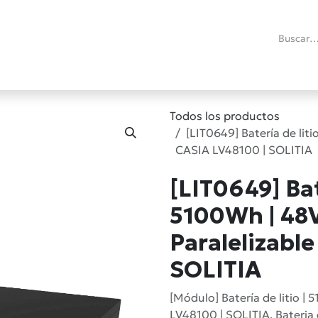
ías
Promociones
Reacondicionados
Blog técnico
RMA
C
Todos los productos
[LIT0649] Batería de liti
CASIA LV48100 | SOLITIA
[LIT0649] Bate
5100Wh | 48V
Paralelizable
SOLITIA
[Módulo] Batería de litio | 
LV48100 | SOLITIA. Bateria