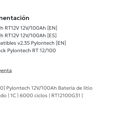
mentación
ch RT12V 12V/100Ah [EN]
ch RT12V 12V/100Ah [ES]
atibles v2.35 Pylontech [EN]
ck Pylontech RT 12/100
venta
0] Pylontech 12V/100Ah Batería de litio
o | 1C | 6000 ciclos | RT12100G31 |