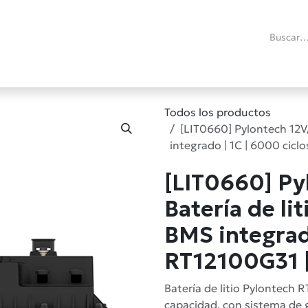
ías
Promociones
Reacondicionados
Blog técnico
RMA
C
Todos los productos
[LIT0660] Pylontech 12V
integrado | 1C | 6000 cicl
[LIT0660] P
Batería de li
BMS integrado
RT12100G31 |
Batería de litio Pylontech 
capacidad, con sistema de