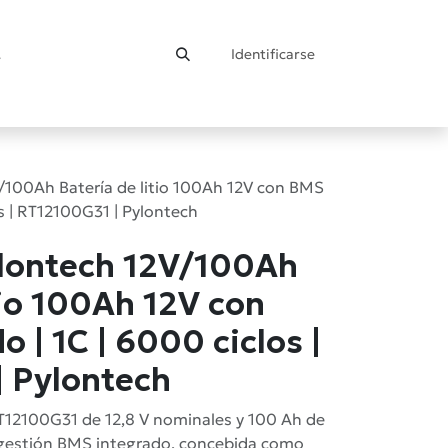
Identificarse
ontacto
/100Ah Batería de litio 100Ah 12V con BMS
os | RT12100G31 | Pylontech
ylontech 12V/100Ah
tio 100Ah 12V con
 | 1C | 6000 ciclos |
 Pylontech
RT12100G31 de 12,8 V nominales y 100 Ah de
 gestión BMS integrado, concebida como