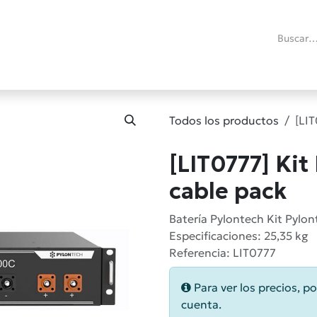
ías
Promociones
Reacondicionados
Blog técnico
RMA
C
Todos los productos
[LI
[LIT0777] Ki
cable pack
Batería Pylontech Kit Pylo
Especificaciones: 25,35 kg
Referencia: LIT0777
Para ver los precios, po
cuenta.