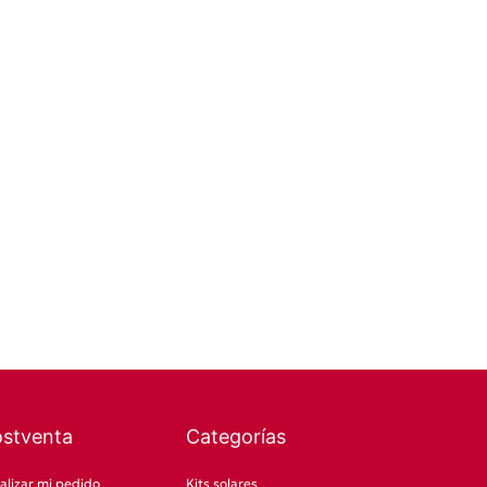
ostventa
Categorías
alizar mi pedido
Kits solares