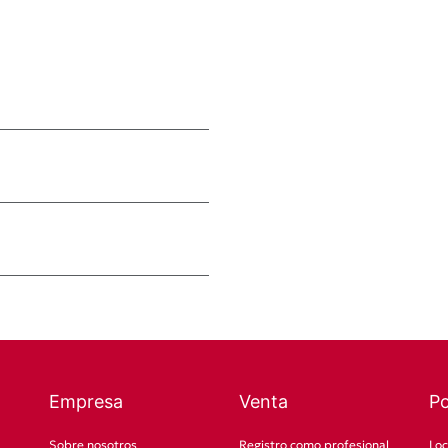
Empresa
Venta
P
Sobre nosotros
Registro como profesional
Loc