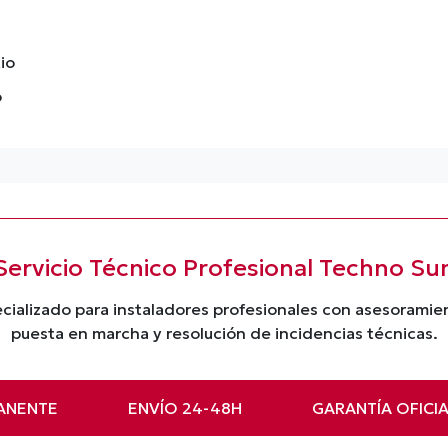
io
o
Servicio Técnico Profesional Techno Su
cializado para instaladores profesionales con asesorami
puesta en marcha y resolución de incidencias técnicas.
ANENTE
ENVÍO 24-48H
GARANTÍA OFICI