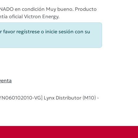
DO en condición Muy bueno. Producto
ía oficial Victron Energy.
r favor regístrese o inicie sesión con su
venta
N060102010-VG] Lynx Distributor (M10) -