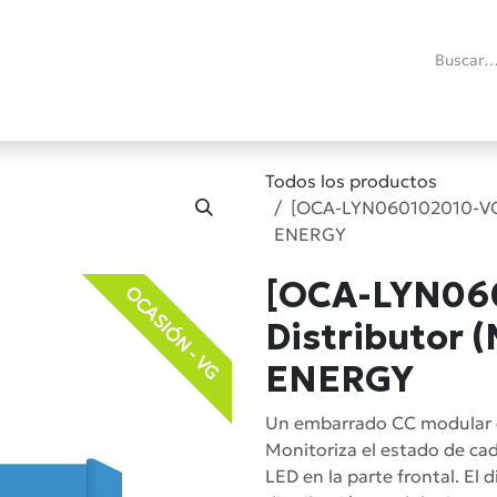
ías
Promociones
Reacondicionados
Blog técnico
RMA
C
Todos los productos
[OCA-LYN060102010-VG] 
ENERGY
[OCA-LYN060
OCASIÓN - VG
Distributor 
ENERGY
Un embarrado CC modular co
Monitoriza el estado de cad
LED en la parte frontal. El 