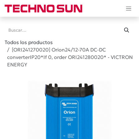
Ir al contenido
Todos los productos
[ORI241270020] Orion24/12-70A DC-DC
converterIP20*If 0, order ORI241280020* - VICTRON
ENERGY