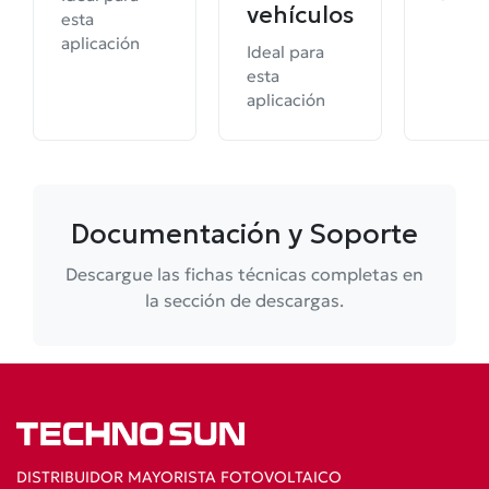
vehículos
esta
aplicación
Ideal para
esta
aplicación
Documentación y Soporte
Descargue las fichas técnicas completas en
la sección de descargas.
DISTRIBUIDOR MAYORISTA FOTOVOLTAICO