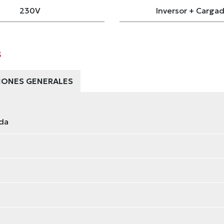
230V
Inversor + Carga
s
CIONES GENERALES
ada