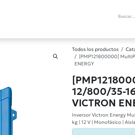
ías
Promociones
Reacondicionados
Blog técnico
RMA
C
Todos los productos
Cat
[PMP121800000] MultiP
ENERGY
[PMP1218000
12/800/35-16
VICTRON EN
Inversor Victron Energy Mul
kg | 12 V | Monofásico | Aisl