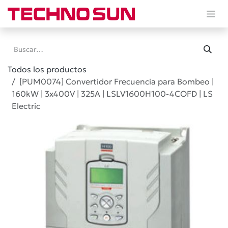
Ir al contenido
Todos los productos
[PUM0074] Convertidor Frecuencia para Bombeo |
160kW | 3x400V | 325A | LSLV1600H100-4COFD | LS
Electric