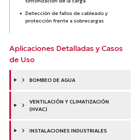
sintonización de la carga
Detección de fallos de cableado y
protección frente a sobrecargas
Aplicaciones Detalladas y Casos
de Uso
chevron_right
BOMBEO DE AGUA
VENTILACIÓN Y CLIMATIZACIÓN
chevron_right
(HVAC)
chevron_right
INSTALACIONES INDUSTRIALES