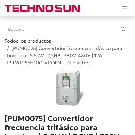
Ir al contenido
Todos los productos
[PUM0075] Convertidor frecuencia trifásico para
bombeo | 5,5kW | 7,5HP | 380V-480V | 12A |
LSLV0055H100-4COFN - LS Electric
[PUM0075] Convertidor
frecuencia trifásico para