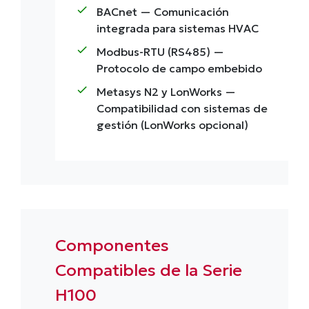
check
BACnet
— Comunicación
integrada para sistemas HVAC
check
Modbus-RTU (RS485)
—
Protocolo de campo embebido
check
Metasys N2 y LonWorks
—
Compatibilidad con sistemas de
gestión (LonWorks opcional)
Componentes
Compatibles de la Serie
H100